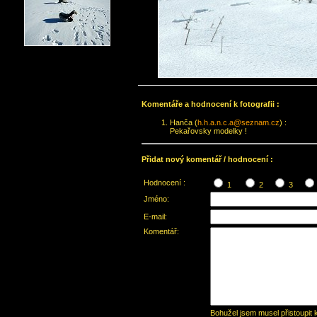
Komentáře a hodnocení k fotografii :
Hanča (
h.h.a.n.c.a@seznam.cz
) :
Pekařovsky modelky !
Přidat nový komentář / hodnocení :
Hodnocení :
1
2
3
Jméno:
E-mail:
Komentář:
Bohužel jsem musel přistoupit