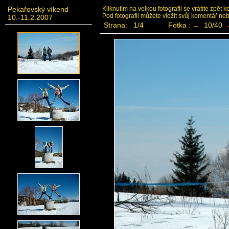
Pekařovský víkend
Kliknutím na velkou fotografii se vrátíte zpět 
Pod fotografii můžete vložit svůj komentář ne
10.-11.2.2007
Strana: 1/4
Fotka :
←
10/40