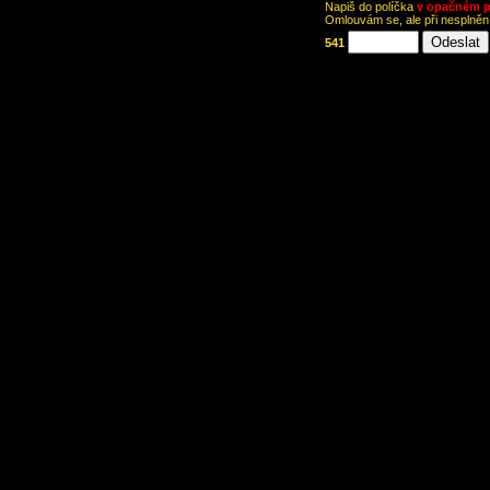
Napiš do políčka
v opačném p
Omlouvám se, ale při nesplně
541