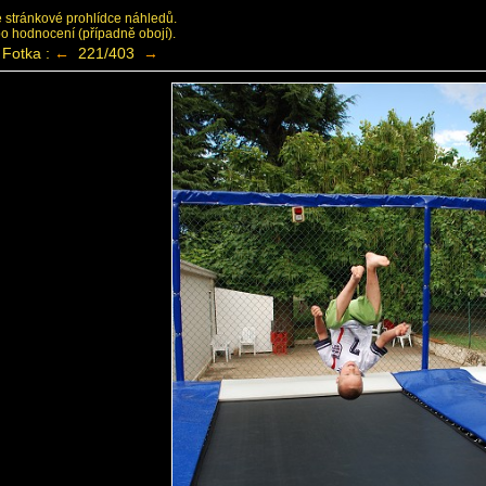
ke stránkové prohlídce náhledů.
bo hodnocení (případně obojí).
Fotka :
←
221/403
→