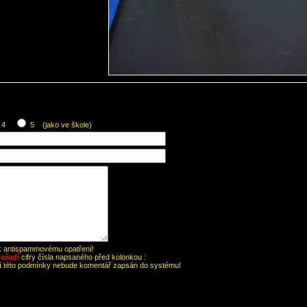
4
5 (jako ve škole)
 k antispammovému opatření!
ořadí
cifry čísla napsaného před kolonkou :
ní této podmínky nebude komentář zapsán do systému!