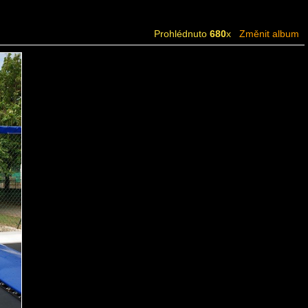
Prohlédnuto
680
x
Změnit album