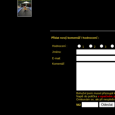
Přidat nový komentář / hodnocení :
Hodnocení :
1
2
3
Jméno:
E-mail:
Komentář:
Bohužel jsem musel přistoupit
Napiš do políčka
v opačném p
Omlouvám se, ale při nesplně
562