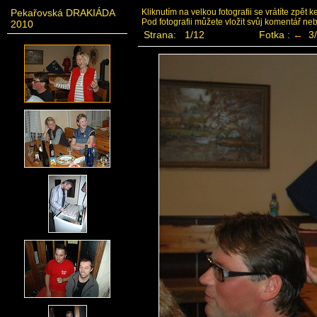
Pekařovská DRAKIÁDA
Kliknutím na velkou fotografii se vrátíte zpět 
Pod fotografii můžete vložit svůj komentář ne
2010
Strana: 1/12
Fotka :
←
3