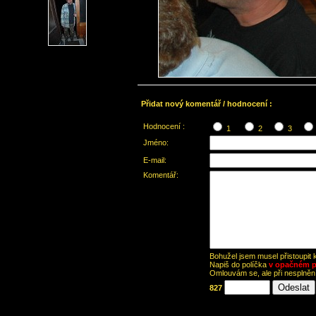
Přidat nový komentář / hodnocení :
Hodnocení :
1
2
3
Jméno:
E-mail:
Komentář:
Bohužel jsem musel přistoupit
Napiš do políčka
v opačném p
Omlouvám se, ale při nesplně
827