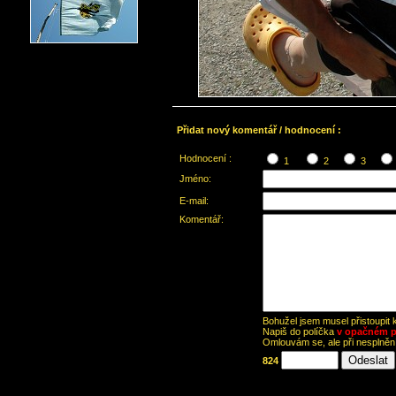
Přidat nový komentář / hodnocení :
Hodnocení :
1
2
3
Jméno:
E-mail:
Komentář:
Bohužel jsem musel přistoupit
Napiš do políčka
v opačném p
Omlouvám se, ale při nesplně
824