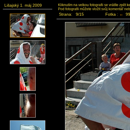
Lišajský 1. máj 2009
Kliknutím na velkou fotografii se vrátíte zpět 
Pod fotografii můžete vložit svůj komentář ne
Strana: 9/15
Fotka :
←
99