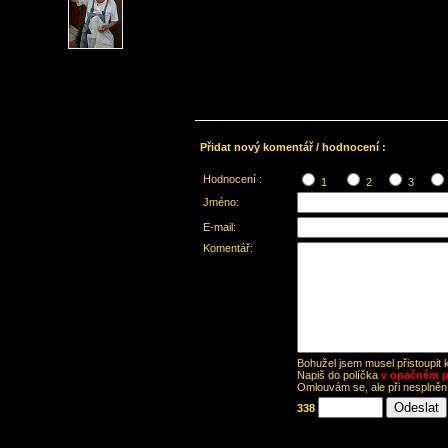
Přidat nový komentář / hodnocení :
Hodnocení :
1
2
3
Jméno:
E-mail:
Komentář:
Bohužel jsem musel přistoupit
Napiš do políčka
v opačném p
Omlouvám se, ale při nesplně
338