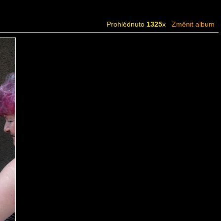
Prohlédnuto
1325
x
Změnit album