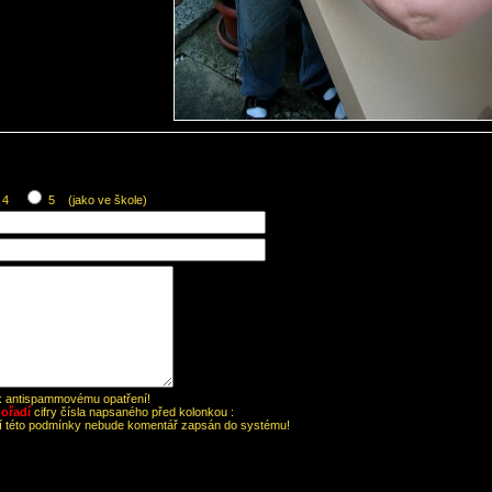
4
5 (jako ve škole)
 k antispammovému opatření!
ořadí
cifry čísla napsaného před kolonkou :
ní této podmínky nebude komentář zapsán do systému!