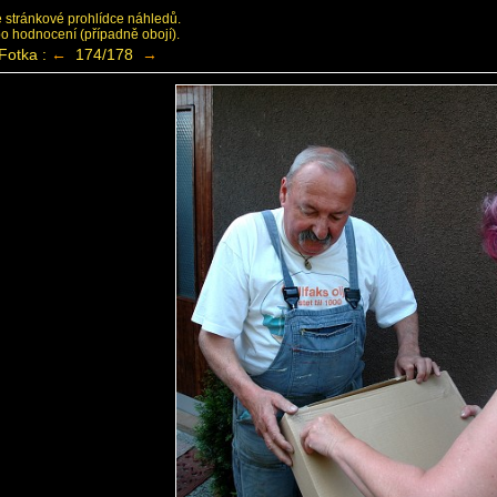
ke stránkové prohlídce náhledů.
bo hodnocení (případně obojí).
Fotka :
←
174/178
→