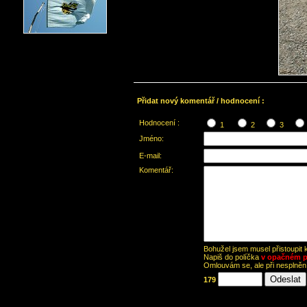
Přidat nový komentář / hodnocení :
Hodnocení :
1
2
3
Jméno:
E-mail:
Komentář:
Bohužel jsem musel přistoupit
Napiš do políčka
v opačném p
Omlouvám se, ale při nesplně
179