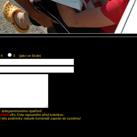
4
5 (jako ve škole)
 k antispammovému opatření!
ořadí
cifry čísla napsaného před kolonkou :
ní této podmínky nebude komentář zapsán do systému!