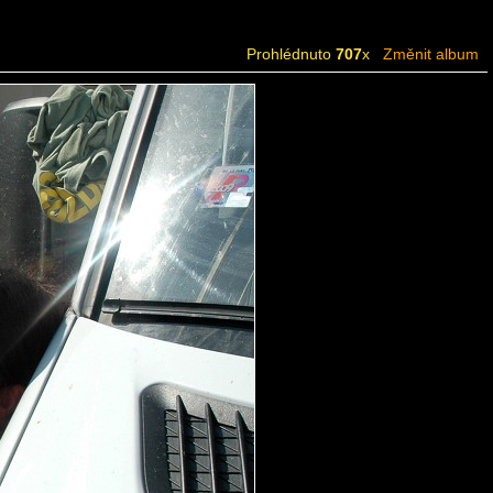
Prohlédnuto
707
x
Změnit album