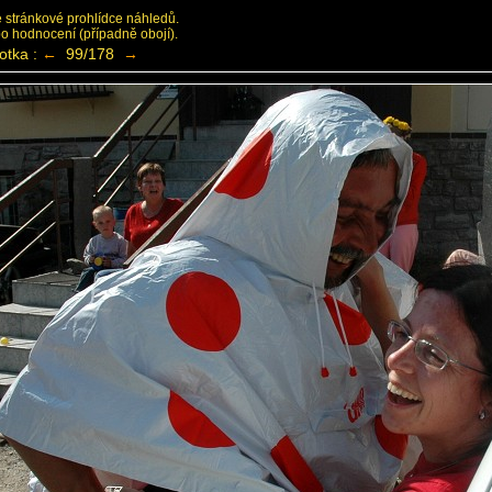
ke stránkové prohlídce náhledů.
bo hodnocení (případně obojí).
otka :
←
99/178
→