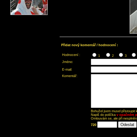
Přidat nový komentář / hodnocení :
Hodnocení :
1
2
3
Jméno:
E-mail:
Komentář:
Bohužel jsem musel přistoupit
Napiš do políčka
v opačném p
Omlouvám se, ale při nesplně
720