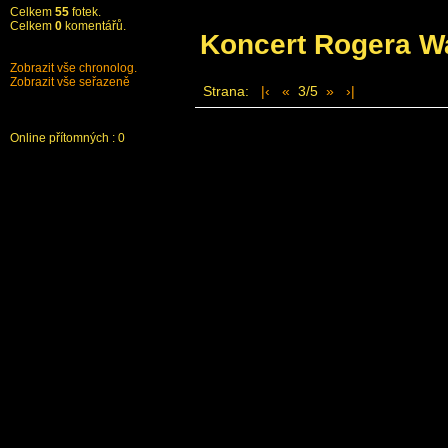
Celkem
55
fotek.
Celkem
0
komentářů.
Koncert Rogera Wa
Zobrazit vše chronolog.
Zobrazit vše seřazeně
Strana:
|‹
«
3/5
»
›|
Vygeneruj soubor
Stáhnout komentáře
Stáhnout Lišaurus
Online přítomných : 0