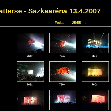
tterse - Sazkaaréna 13.4.2007
Fotka :
←
25/55
→
764
x
774
x
765
x
762
x
760
x
760
x