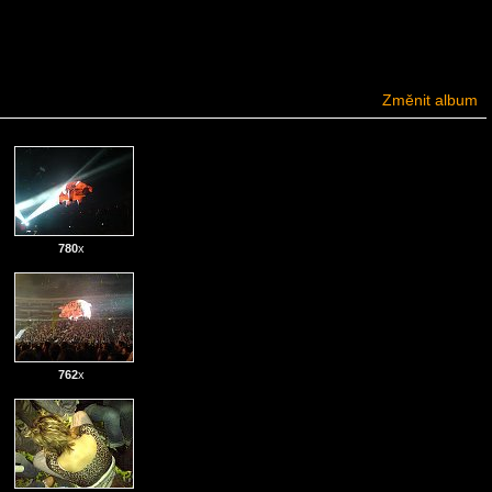
Změnit album
780
x
762
x