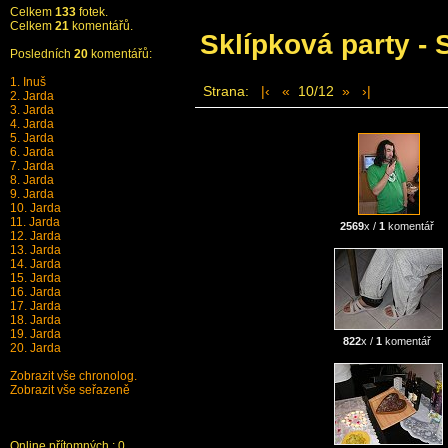
Celkem
133
fotek.
Celkem
21
komentářů.
Sklípková party - 
Posledních
20
komentářů:
1. Inuš
Strana:
|‹
«
10/12
»
›|
2. Jarda
3. Jarda
4. Jarda
5. Jarda
6. Jarda
7. Jarda
8. Jarda
9. Jarda
10. Jarda
11. Jarda
2569
x /
1
komentář
12. Jarda
13. Jarda
14. Jarda
15. Jarda
16. Jarda
17. Jarda
18. Jarda
19. Jarda
822
x /
1
komentář
20. Jarda
Zobrazit vše chronolog.
Zobrazit vše seřazeně
Vygeneruj soubor
Stáhnout komentáře
Stáhnout Lišaurus
Online přítomných : 0