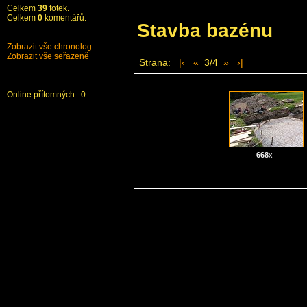
Celkem
39
fotek.
Celkem
0
komentářů.
Stavba bazénu
Zobrazit vše chronolog.
Zobrazit vše seřazeně
Strana:
|‹
«
3/4
»
›|
Vygeneruj soubor
Stáhnout komentáře
Stáhnout Lišaurus
Online přítomných : 0
668
x