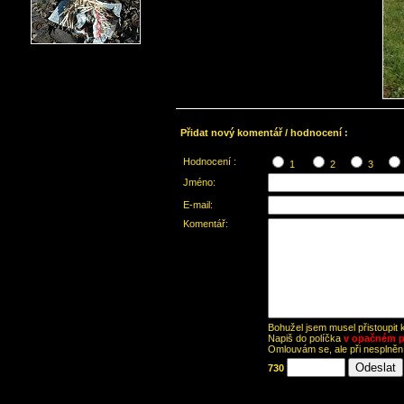
Přidat nový komentář / hodnocení :
Hodnocení :
1
2
3
Jméno:
E-mail:
Komentář:
Bohužel jsem musel přistoupit
Napiš do políčka
v opačném p
Omlouvám se, ale při nesplně
730