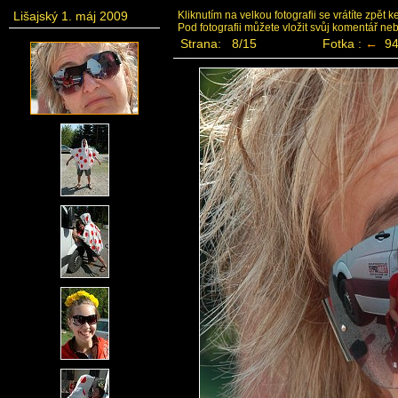
Lišajský 1. máj 2009
Kliknutím na velkou fotografii se vrátíte zpět 
Pod fotografii můžete vložit svůj komentář ne
Strana: 8/15
Fotka :
←
94