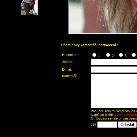
Přidat nový komentář / hodnocení :
Hodnocení :
1
2
3
Jméno:
E-mail:
Komentář:
Bohužel jsem musel přistoupit
Napiš do políčka
v opačném p
Omlouvám se, ale při nesplně
716